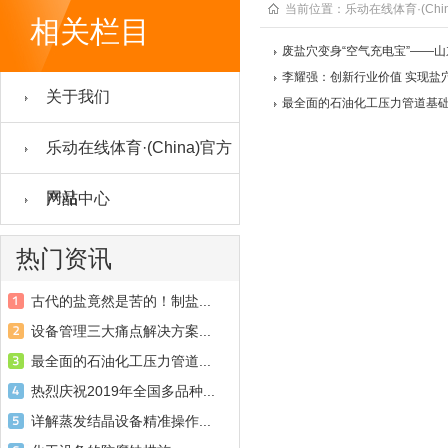
当前位置：
乐动在线体育·(Chi
相关栏目
废盐穴变身“空气充电宝”——
李耀强：创新行业价值 实现盐
关于我们
最全面的石油化工压力管道基
乐动在线体育·(China)官方
网站
产品中心
热门资讯
古代的盐竟然是苦的！制盐...
设备管理三大痛点解决方案...
最全面的石油化工压力管道...
热烈庆祝2019年全国多品种...
详解蒸发结晶设备精准操作...